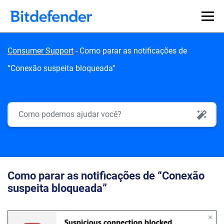
Skip to content
Consumer Support
-
Como parar as notificações de
“Conexão suspeita bloqueada”
AI Search
Como parar as notificações de “Conexão
suspeita bloqueada”