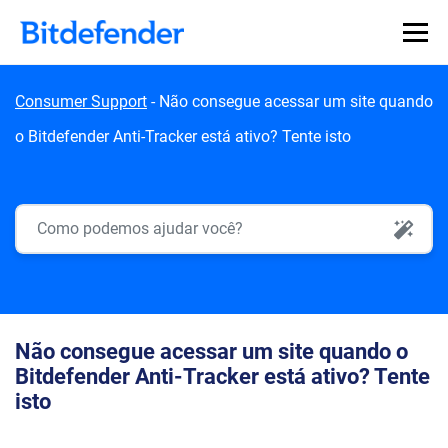
Skip to content
Consumer Support
-
Não consegue acessar um site quando
o Bitdefender Anti-Tracker está ativo? Tente isto
AI Search
Não consegue acessar um site quando o
Bitdefender Anti-Tracker está ativo? Tente
isto