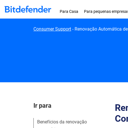
Skip to content
Para Casa
Para pequenas empresa
Consumer Support
-
Renovação Automática de a
Ir para
Ren
Con
Benefícios da renovação