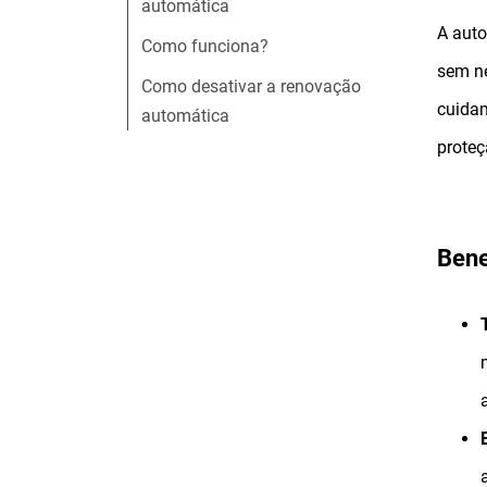
automática
A auto
Como funciona?
sem ne
Como desativar a renovação
cuidam
automática
proteç
Bene