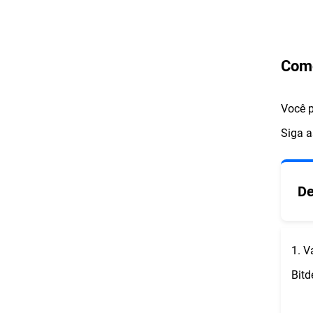
Como
Você 
Siga a
De
1. V
Bitd