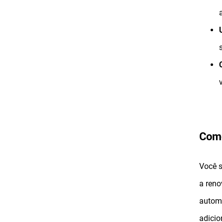
Como
Você s
a reno
automá
adicio