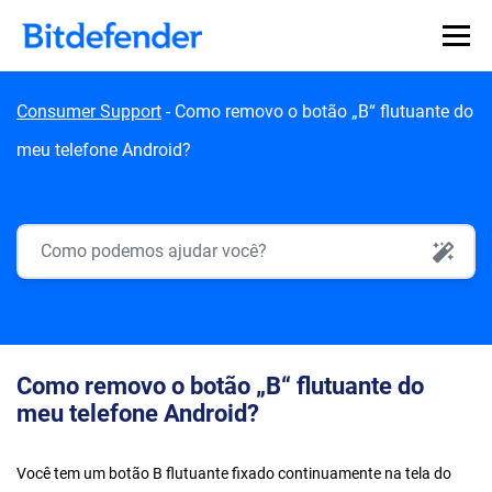
Skip to content
Consumer Support
-
Como removo o botão „B“ flutuante do
meu telefone Android?
AI Search
Como removo o botão „B“ flutuante do
meu telefone Android?
Você tem um botão B flutuante fixado continuamente na tela do