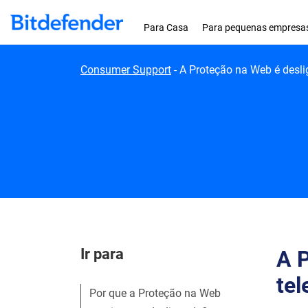
Skip to content
Para Casa
Para pequenas empresa
Consumer Support
-
A Proteção na Web é desli
Ir para
A 
tel
Por que a Proteção na Web