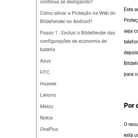
continua se desligando?
Este a
Como ativar a Proteção na Web do
Proteç
Bitdefender no Android?
seja 
Passo 1 - Excluir o Bitdefender das
configurações de economia de
telefo
bateria
depois
Asus
Bitdef
HTC
para o
Huawei
Lenovo
Por 
Meizu
Nokia
O recu
OnePlus
está u