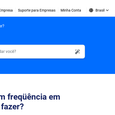
Empresa
Suporte para Empresas
Minha Conta
Brasil
er?
AI Search
om freqüência em
 fazer?