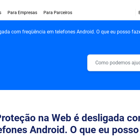
s
Para Empresas
Para Parceiros
gada com freqüência em telefones Android. O que eu posso faz
Proteção na Web é desligada c
efones Android. O que eu posso