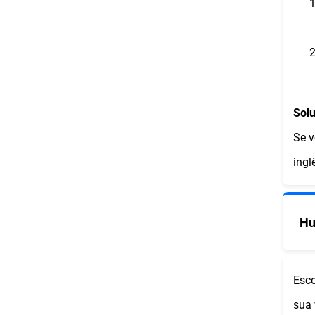
Solu
Se v
ingl
Hu
Esco
sua 