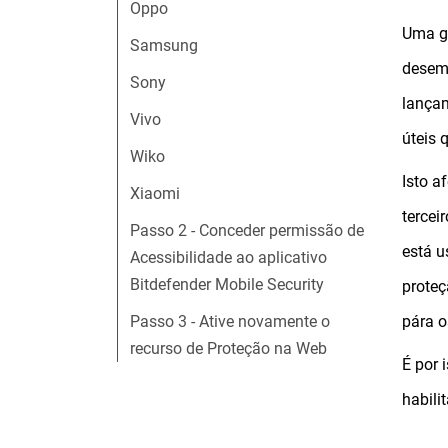
Oppo
Uma gr
Samsung
desemp
Sony
lançam
Vivo
úteis 
Wiko
Isto a
Xiaomi
tercei
Passo 2 - Conceder permissão de
está u
Acessibilidade ao aplicativo
Bitdefender Mobile Security
proteç
Passo 3 - Ative novamente o
pára o
recurso de Proteção na Web
É por 
habili