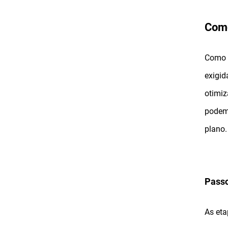
Como
Como 
exigid
otimiz
podem 
plano.
Passo
As eta