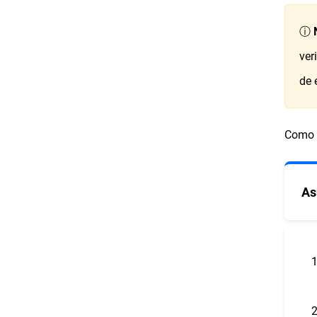
ⓘ
ver
de 
Como ú
As