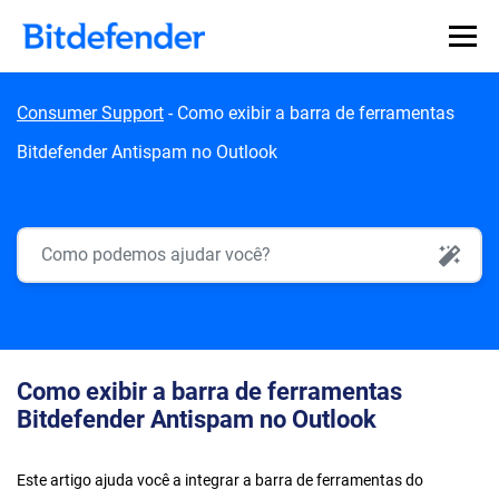
Skip to content
Consumer Support
-
Como exibir a barra de ferramentas
Bitdefender Antispam no Outlook
AI Search
Como exibir a barra de ferramentas
Bitdefender Antispam no Outlook
Este artigo ajuda você a integrar a barra de ferramentas do