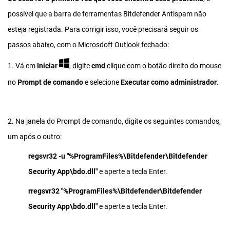
possível que a barra de ferramentas Bitdefender Antispam não
esteja registrada. Para corrigir isso, você precisará seguir os
passos abaixo, com o Microsdoft Outlook fechado:
1. Vá em
Iniciar
, digite
cmd
clique com o botão direito do mouse
no
Prompt de comando
e selecione
Executar como administrador
.
2. Na janela do Prompt de comando, digite os seguintes comandos,
um após o outro:
regsvr32 -u "%ProgramFiles%\Bitdefender\Bitdefender
Security App\bdo.dll"
e aperte a tecla Enter.
r
regsvr32 "%ProgramFiles%\Bitdefender\Bitdefender
Security App\bdo.dll"
e aperte a tecla Enter.