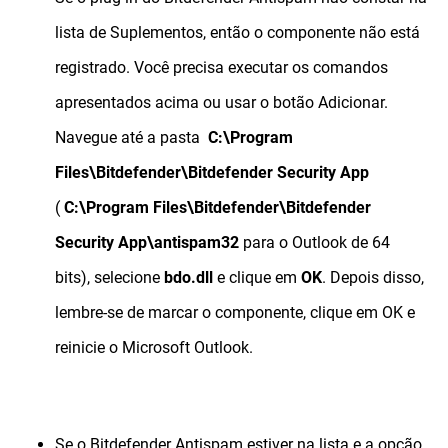
lista de Suplementos, então o componente não está
registrado. Você precisa executar os comandos
apresentados acima ou usar o botão Adicionar.
Navegue até a pasta
C:\Program
Files\Bitdefender\Bitdefender Security App
(
C:\Program Files\Bitdefender\Bitdefender
Security App\antispam32
para o Outlook de 64
bits),
selecione
bdo.dll
e clique em
OK
. Depois disso,
lembre-se de marcar o componente, clique em OK e
reinicie o Microsoft Outlook.
Se o Bitdefender Antispam estiver na lista e a opção