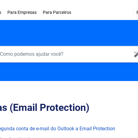
s
Para Empresas
Para Parceiros
AI Search
s (Email Protection)
unda conta de e-mail do Outlook a Email Protection