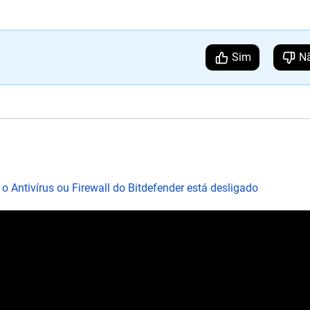
Sim
N
 Antivírus ou Firewall do Bitdefender está desligado