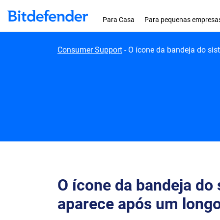
Skip to content
Para Casa
Para pequenas empresa
Consumer Support
-
O ícone da bandeja do si
O ícone da bandeja do 
aparece após um longo