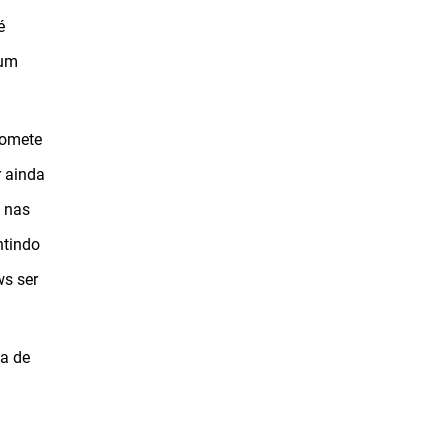
é
 um
romete
 ainda
e nas
ntindo
s ser
ea de