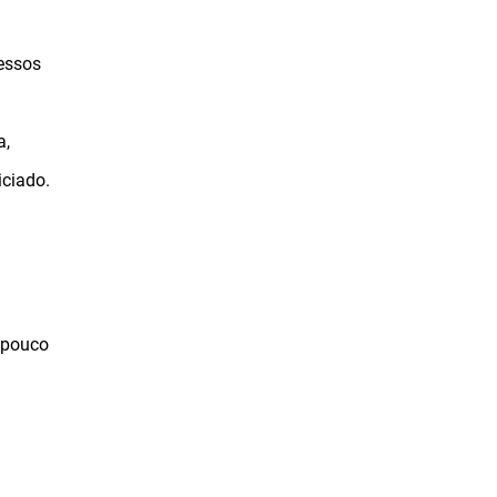
cessos
a,
iciado.
 pouco