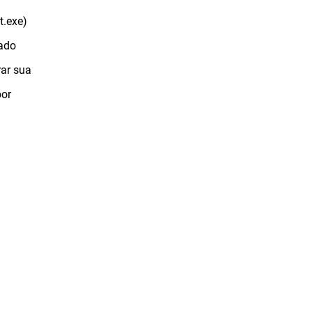
t.exe)
tado
rar sua
por