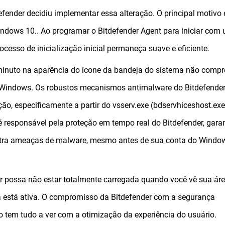
fender decidiu implementar essa alteração. O principal motivo 
indows 10.. Ao programar o Bitdefender Agent para iniciar com
ocesso de inicialização inicial permaneça suave e eficiente.
 minuto na aparência do ícone da bandeja do sistema não comp
 Windows. Os robustos mecanismos antimalware do Bitdefender
ão, especificamente a partir do vsserv.exe (bdservhiceshost.ex
é responsável pela proteção em tempo real do Bitdefender, gara
tra ameaças de malware, mesmo antes de sua conta do Window
r possa não estar totalmente carregada quando você vê sua ár
já está ativa. O compromisso da Bitdefender com a segurança
o tem tudo a ver com a otimização da experiência do usuário.