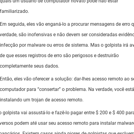
quais um usuário de computador novato pode não estar
familiarizado.
Em seguida, eles vão enganá-lo a procurar mensagens de erro q
verdade, são inofensivas e não devem ser consideradas evidênc
infecção por malware ou erros de sistema. Mas o golpista irá av
de que esses registros de erro são perigosos e destruirão
completamente seus dados.
Então, eles vão oferecer a solução: dar-lhes acesso remoto ao s
computador para “consertar” o problema. Na verdade, você est
instalando um trojan de acesso remoto.
olpista vai assustá-lo e fazê-lo pagar entre $ 200 e $ 400 par
versos podem até usar seu acesso remoto para instalar malware
ancários. Existem casos ainda piores de golpistas que exclue