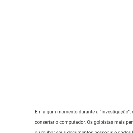
Em algum momento durante a “investigação”, o g
consertar o computador. Os golpistas mais per
ou roubar seus documentos pessoais e dados b