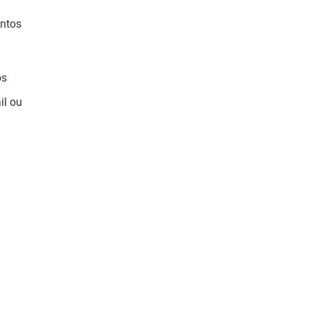
ontos
os
il ou