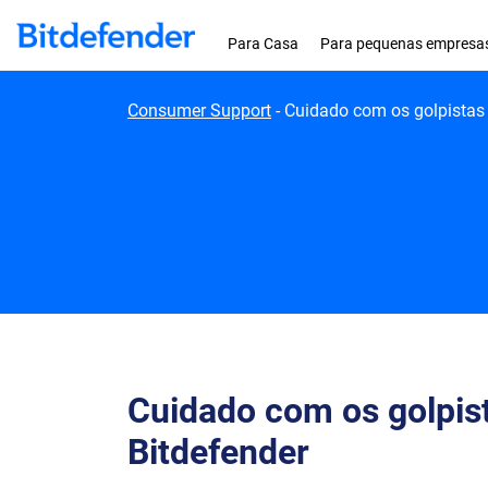
Skip to content
Para Casa
Para pequenas empresa
Consumer Support
-
Cuidado com os golpistas 
Cuidado com os golpist
Bitdefender