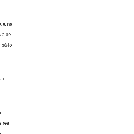
ue, na
ia de
isá-lo
eu
á
a
 real
m