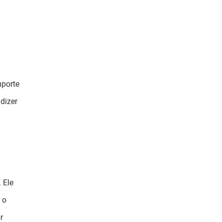
uporte
dizer
 Ele
 o
r