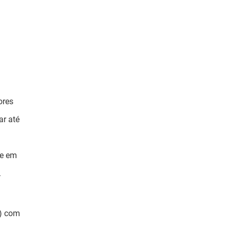
ores
ar até
ve em
.
.) com