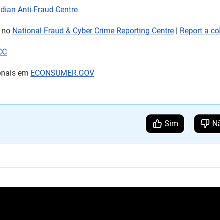
dian Anti-Fraud Centre
a no
National Fraud & Cyber Crime Reporting Centre
|
Report a col
CC
ionais em
ECONSUMER.GOV
Sim
N