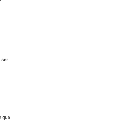
 ser
e que