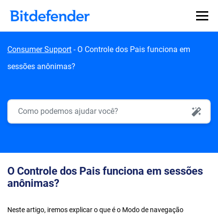
Skip to content
Consumer Support
-
O Controle dos Pais funciona em
sessões anônimas?
AI Search
O Controle dos Pais funciona em sessões
anônimas?
Neste artigo, iremos explicar o que é o Modo de navegação