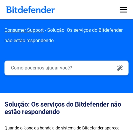
Skip to content
Consumer Support
-
Solução: Os serviços do Bitdefender
não estão respondendo
AI Search
Solução: Os serviços do Bitdefender não
estão respondendo
Quando o ícone da bandeja do sistema do Bitdefender aparece