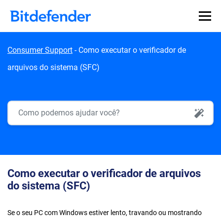
Skip to content
Consumer Support
-
Como executar o verificador de
arquivos do sistema (SFC)
AI Search
Como executar o verificador de arquivos
do sistema (SFC)
Se o seu PC com Windows estiver lento, travando ou mostrando