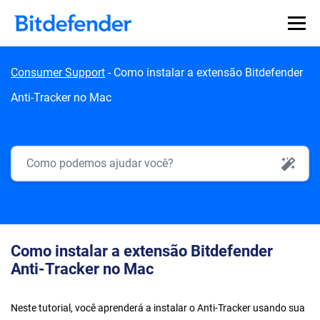
Skip to content
Consumer Support
-
Como instalar a extensão Bitdefender
Anti-Tracker no Mac
AI Search
Como instalar a extensão Bitdefender
Anti-Tracker no Mac
Neste tutorial, você aprenderá a instalar o Anti-Tracker usando sua